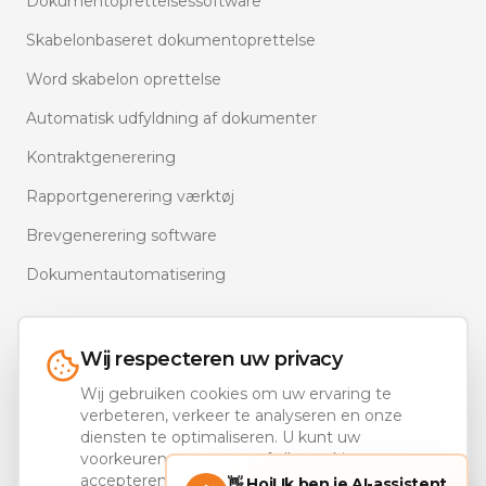
Dokumentoprettelsessoftware
Skabelonbaseret dokumentoprettelse
Word skabelon oprettelse
Automatisk udfyldning af dokumenter
Kontraktgenerering
Rapportgenerering værktøj
Brevgenerering software
Dokumentautomatisering
Wij respecteren uw privacy
Wij gebruiken cookies om uw ervaring te
Ons portfolio
verbeteren, verkeer te analyseren en onze
diensten te optimaliseren. U kunt uw
Documentaal.com — MS 365 Document Automation
voorkeuren aanpassen of alle cookies
(EN)
accepteren.
👋 Hoi! Ik ben je AI-assistent