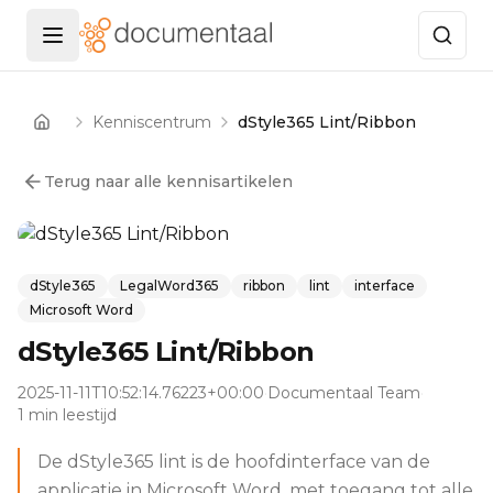
Menu openen
Kenniscentrum
dStyle365 Lint/Ribbon
Home
Terug naar alle kennisartikelen
dStyle365
LegalWord365
ribbon
lint
interface
Microsoft Word
dStyle365 Lint/Ribbon
2025-11-11T10:52:14.76223+00:00
·
Documentaal Team
·
1 min leestijd
De dStyle365 lint is de hoofdinterface van de
applicatie in Microsoft Word, met toegang tot alle