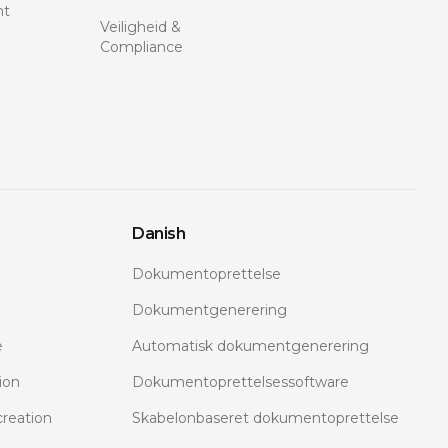
nt
Veiligheid &
Compliance
Danish
Dokumentoprettelse
Dokumentgenerering
e
Automatisk dokumentgenerering
ion
Dokumentoprettelsessoftware
reation
Skabelonbaseret dokumentoprettelse