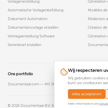
Vorlagenerstellung
Génération 
Automatische Vorlagenbefüllung
Modèles de
Dokument Automation
Rédaction 
Dokumentenvorlage erstellen
Création d
Vertragserstellung Software
Génération 
Serienbrief erstellen
Documents a
Wij respecteren u
Ons portfolio
Wij gebruiken cookies o
kunt uw voorkeuren aan
Documentaal.com — MS 365 Document Automation (EN)
Alles accepteren
Meer informatie in ons
priva
© 2025 Documentaal B.V. Alle rechten voorbehouden.