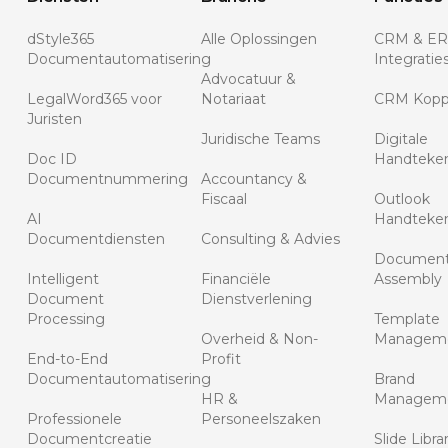
dStyle365
Alle Oplossingen
CRM & E
Documentautomatisering
Integratie
Advocatuur &
LegalWord365 voor
Notariaat
CRM Kopp
Juristen
Juridische Teams
Digitale
Doc ID
Handteke
Documentnummering
Accountancy &
Fiscaal
Outlook
AI
Handteke
Documentdiensten
Consulting & Advies
Documen
Intelligent
Financiële
Assembly
Document
Dienstverlening
Processing
Template
Overheid & Non-
Managem
End-to-End
Profit
Documentautomatisering
Brand
HR &
Managem
Professionele
Personeelszaken
Documentcreatie
Slide Libra