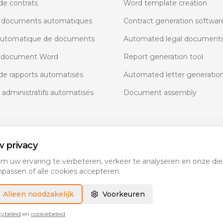
de contrats
Word template creation
 documents automatiques
Contract generation softwar
automatique de documents
Automated legal document
e document Word
Report generation tool
de rapports automatisés
Automated letter generatio
dministratifs automatisés
Document assembly
w privacy
m uw ervaring te verbeteren, verkeer te analyseren en onze die
passen of alle cookies accepteren.
Juridische AI — juridisch.ai
Alleen noodzakelijk
Voorkeuren
cybeleid
en
cookiebeleid
.