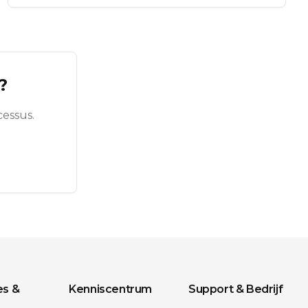
?
essus.
es &
Kenniscentrum
Support & Bedrijf