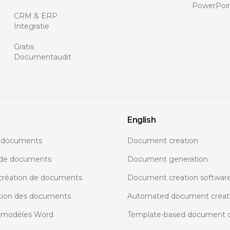
PowerPoi
CRM & ERP
Integratie
Gratis
Documentaudit
English
e documents
Document creation
 de documents
Document generation
 création de documents
Document creation softwar
tion des documents
Automated document creat
e modèles Word
Template-based document c