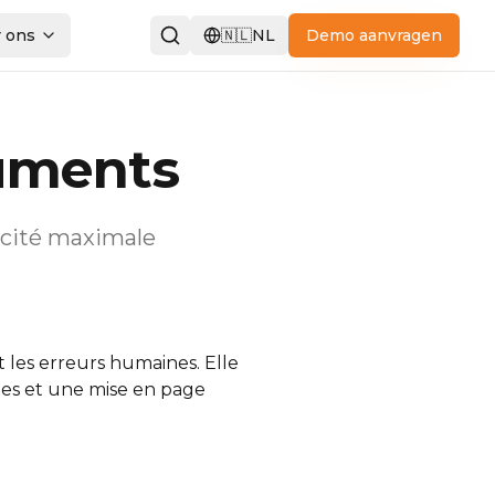
 ons
🇳🇱
NL
Demo aanvragen
uments
acité maximale
 les erreurs humaines. Elle
tes et une mise en page