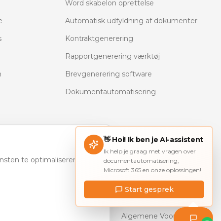
Word skabelon oprettelse
e
Automatisk udfyldning af dokumenter
s
Kontraktgenerering
Rapportgenerering værktøj
n
Brevgenerering software
Dokumentautomatisering
👋 Hoi! Ik ben je AI-assistent
Ik help je graag met vragen over
nsten te optimaliseren. U
documentautomatisering,
Microsoft 365 en onze oplossingen!
AI-audit & governance — VeriAi
Start gesprek
Privacy
Algemene Voorwaarden