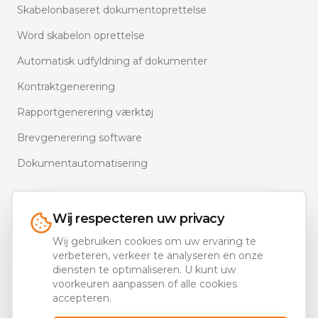
Skabelonbaseret dokumentoprettelse
Word skabelon oprettelse
Automatisk udfyldning af dokumenter
Kontraktgenerering
Rapportgenerering værktøj
Brevgenerering software
Dokumentautomatisering
Wij respecteren uw privacy
Wij gebruiken cookies om uw ervaring te
Ons portfolio
verbeteren, verkeer te analyseren en onze
diensten te optimaliseren. U kunt uw
Documentaal.com — MS 365 Document Automation
voorkeuren aanpassen of alle cookies
(EN)
accepteren.