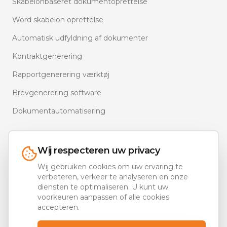
Skabelonbaseret dokumentoprettelse
Word skabelon oprettelse
Automatisk udfyldning af dokumenter
Kontraktgenerering
Rapportgenerering værktøj
Brevgenerering software
Dokumentautomatisering
Wij respecteren uw privacy
Wij gebruiken cookies om uw ervaring te
Ons portfolio
verbeteren, verkeer te analyseren en onze
diensten te optimaliseren. U kunt uw
Documentaal.com — MS 365 Document Automation
voorkeuren aanpassen of alle cookies
(EN)
accepteren.
Juridische AI — juridisch.ai